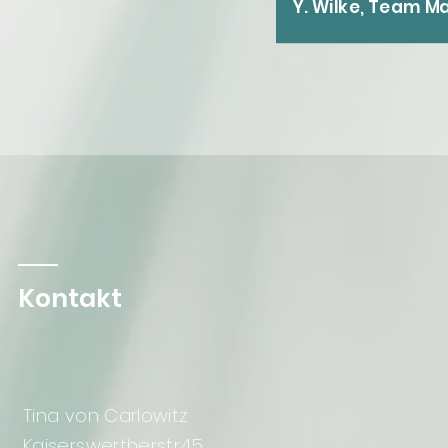
Y. Wilke, Team M
Kontakt
Tina von Carlowitz
Kaiserswertherstr.45